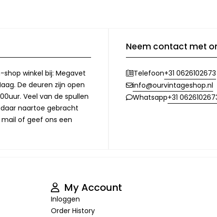
Neem contact met o
-shop winkel bij: Megavet
+31 0626102673
Telefoon
Haag. De deuren zijn open
info@ourvintageshop.nl
00uur. Veel van de spullen
+31 062610267
Whatsapp
l daar naartoe gebracht
 mail of geef ons een
My Account
Inloggen
Order History