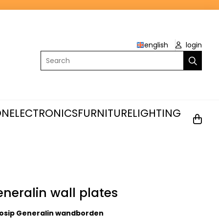
english
login
Search
ON
ELECTRONICS
FURNITURE
LIGHTING
eneralin wall plates
Josip Generalin wandborden