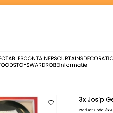
ECTABLES
CONTAINERS
CURTAINS
DECORATI
FOODS
TOYS
WARDROBE
Informatie
3x Josip G
Product Code:
3x 