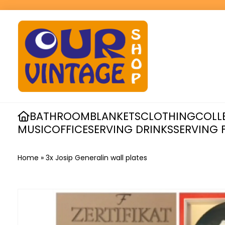
BATHROOM
BLANKETS
CLOTHING
COLL
MUSIC
OFFICE
SERVING DRINKS
SERVING 
Home
»
3x Josip Generalin wall plates