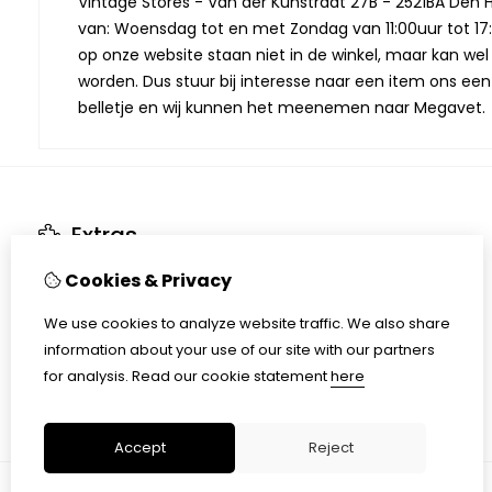
Vintage Stores - Van der Kunstraat 27B - 2521BA Den 
van: Woensdag tot en met Zondag van 11:00uur tot 17:
op onze website staan niet in de winkel, maar kan we
worden. Dus stuur bij interesse naar een item ons een
belletje en wij kunnen het meenemen naar Megavet.
Extras
Brands
Cookies & Privacy
Gift Vouchers
Specials
We use cookies to analyze website traffic. We also share
Cookieverklaring
information about your use of our site with our partners
Disclaimer
for analysis.
Read our cookie statement
here
Accept
Reject