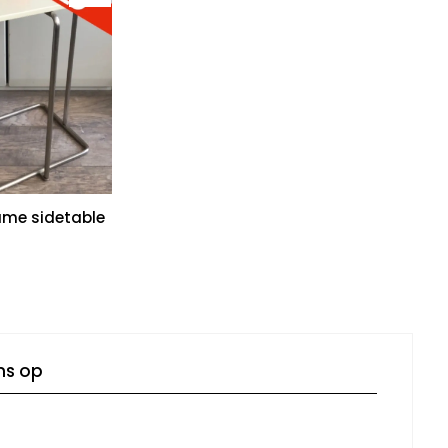
rame sidetable
ns op