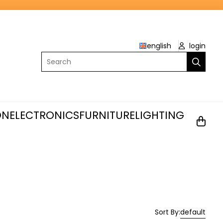
english
login
Search
ON
ELECTRONICS
FURNITURE
LIGHTING
Sort By:
default