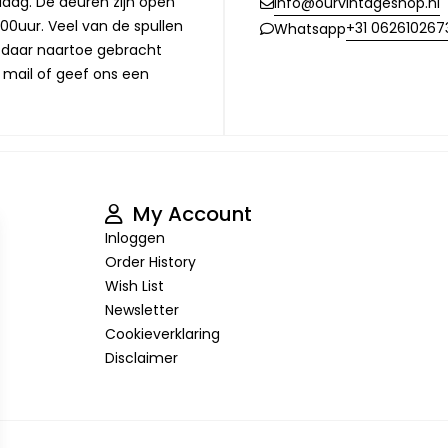
Haag. De deuren zijn open
info@ourvintageshop.nl
00uur. Veel van de spullen
+31 062610267
Whatsapp
l daar naartoe gebracht
 mail of geef ons een
My Account
Inloggen
Order History
Wish List
Newsletter
Cookieverklaring
Disclaimer