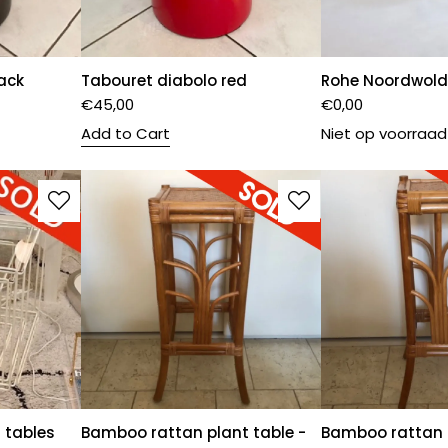
ack
Tabouret diabolo red
Rohe Noordwolde
€
45,00
€
0,00
Add to Cart
Niet op voorraad
 tables
Bamboo rattan plant table -
Bamboo rattan p