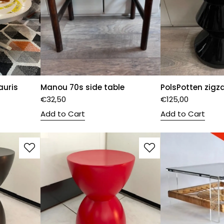
auris
Manou 70s side table
PolsPotten zigz
€
32,50
€
125,00
Add to Cart
Add to Cart