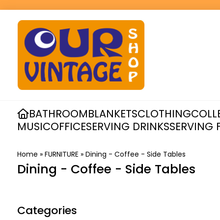
BATHROOM
BLANKETS
CLOTHING
COLL
MUSIC
OFFICE
SERVING DRINKS
SERVING 
Home
»
FURNITURE
»
Dining - Coffee - Side Tables
Dining - Coffee - Side Tables
Categories