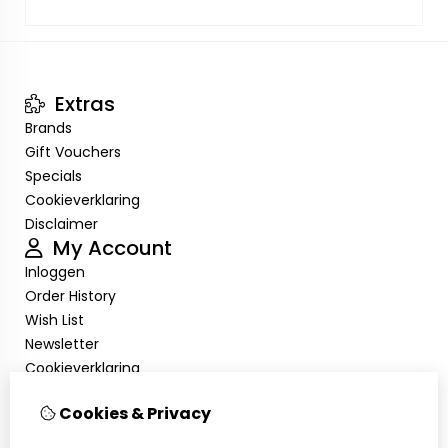
Extras
Brands
Gift Vouchers
Specials
Cookieverklaring
Disclaimer
My Account
Inloggen
Order History
Wish List
Newsletter
Cookieverklaring
Disclaimer
Cookies & Privacy
Customer Service
Contact Us