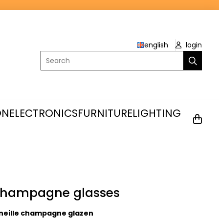
english
login
Search
ON
ELECTRONICS
FURNITURE
LIGHTING
 champagne glasses
neille champagne glazen