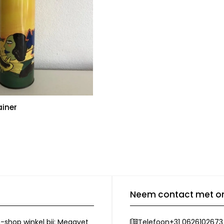
ainer
Neem contact met o
-shop winkel bij: Megavet
+31 0626102673
Telefoon