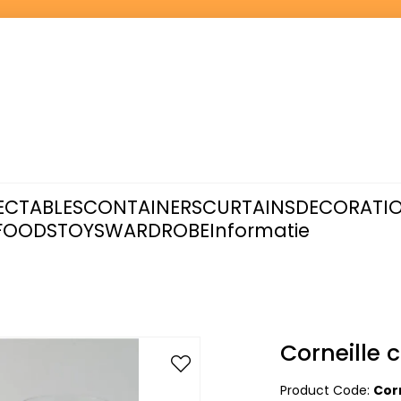
ECTABLES
CONTAINERS
CURTAINS
DECORATI
FOODS
TOYS
WARDROBE
Informatie
Corneille
Product Code:
Cor