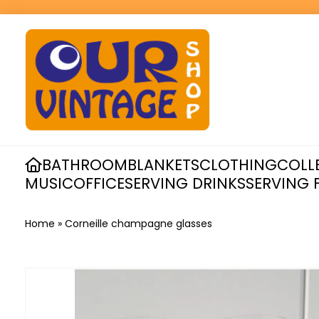
BATHROOM
BLANKETS
CLOTHING
COLL
MUSIC
OFFICE
SERVING DRINKS
SERVING 
Home
»
Corneille champagne glasses