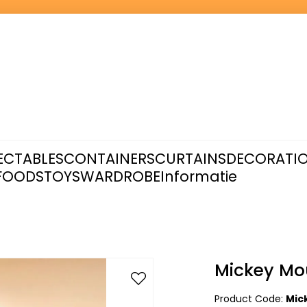
ECTABLES
CONTAINERS
CURTAINS
DECORATI
FOODS
TOYS
WARDROBE
Informatie
Mickey Mo
Product Code:
Mic