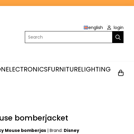
english
login
Search
ON
ELECTRONICS
FURNITURE
LIGHTING
use bomberjacket
ky Mouse bomberjas
|
Brand:
Disney