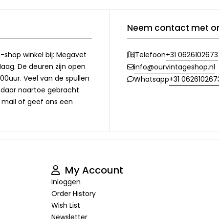
Neem contact met o
-shop winkel bij: Megavet
+31 0626102673
Telefoon
Haag. De deuren zijn open
info@ourvintageshop.nl
00uur. Veel van de spullen
+31 062610267
Whatsapp
l daar naartoe gebracht
 mail of geef ons een
My Account
Inloggen
Order History
Wish List
Newsletter