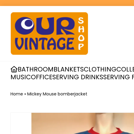
BATHROOM
BLANKETS
CLOTHING
COLL
MUSIC
OFFICE
SERVING DRINKS
SERVING 
Home
»
Mickey Mouse bomberjacket