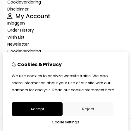
Cookieverklaring
Disclaimer
My Account
Inloggen
Order History
Wish List
Newsletter
Cookieverklaring
Disclaimer
Customer Service
Cookies & Privacy
Contact Us
We use cookies to analyze website traffic. We also
Returns
share information about your use of our site with our
Site Map
partners for analysis.
Read our cookie statement
here
Cookieverklaring
Disclaimer
Accept
Reject
Cookie settings
© Copyright 2026 |
TSB