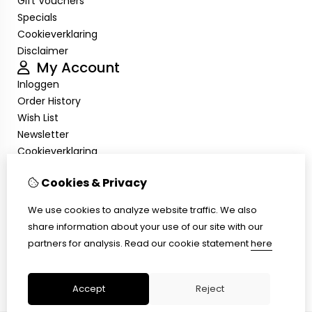
Gift Vouchers
Specials
Cookieverklaring
Disclaimer
My Account
Inloggen
Order History
Wish List
Newsletter
Cookieverklaring
Disclaimer
Cookies & Privacy
Customer Service
Contact Us
We use cookies to analyze website traffic. We also
Returns
share information about your use of our site with our
Site Map
partners for analysis.
Read our cookie statement
here
Cookieverklaring
Disclaimer
Accept
Reject