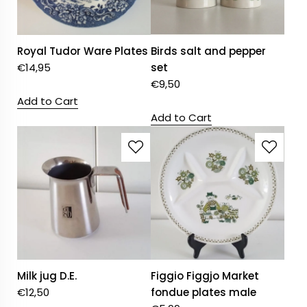
Royal Tudor Ware Plates
Birds salt and pepper
€
14,95
set
€
9,50
Add to Cart
Add to Cart
Milk jug D.E.
Figgio Figgjo Market
€
12,50
fondue plates male