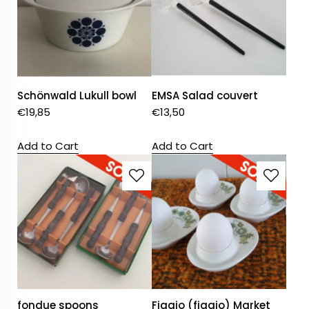
Schönwald Lukull bowl
EMSA Salad couvert
€
19,85
€
13,50
Add to Cart
Add to Cart
fondue spoons
Figgio (figgjo) Market