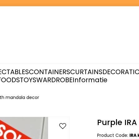
ECTABLES
CONTAINERS
CURTAINS
DECORATI
FOODS
TOYS
WARDROBE
Informatie
with mandala decor
Purple IRA
Product Code:
IRA