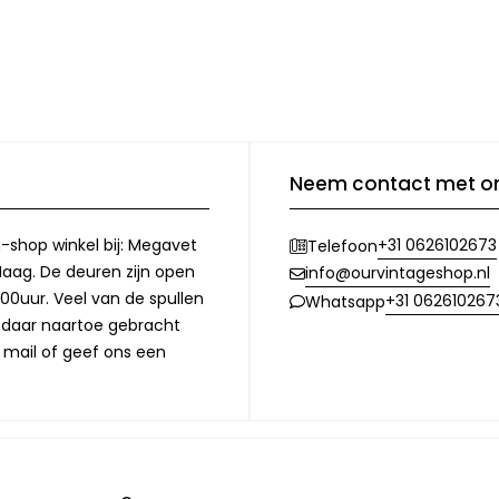
Neem contact met o
-shop winkel bij: Megavet
+31 0626102673
Telefoon
Haag. De deuren zijn open
info@ourvintageshop.nl
00uur. Veel van de spullen
+31 062610267
Whatsapp
l daar naartoe gebracht
 mail of geef ons een