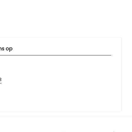
ns op
3