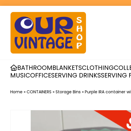
BATHROOM
BLANKETS
CLOTHING
COLL
MUSIC
OFFICE
SERVING DRINKS
SERVING 
Home
»
CONTAINERS
»
Storage Bins
»
Purple IRA container 