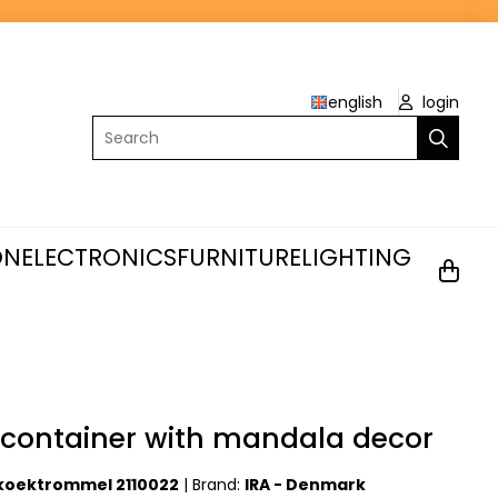
english
login
Search
ON
ELECTRONICS
FURNITURE
LIGHTING
 container with mandala decor
 koektrommel 2110022
|
Brand:
IRA - Denmark