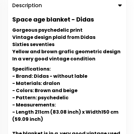
Description
Space age blanket - Didas
Gorgeous psychedelic print
Vintage design plaid from Didas
Sixties seventies
Yellow and brown grafic geometric design
In a very good vintage condition
Specifications:
- Brand: Didas - without lable
- Materials: dralon
- Colors: Brown and beige
- Pattern: psychedelic
- Measurements:
- Length
211cm (83.08 inch) x Width150 cm
(59.09 inch)
The blanket is in a very good vintage used