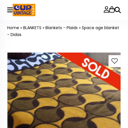
Searc
Home
»
BLANKETS
»
Blankets - Plaids
»
Space age blanket
- Didas