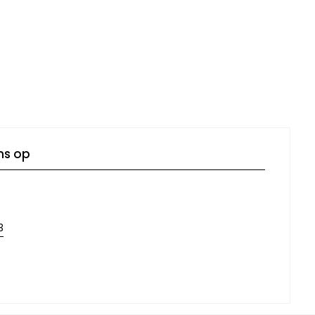
ns op
3