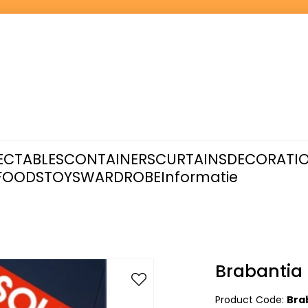
ECTABLES
CONTAINERS
CURTAINS
DECORATI
FOODS
TOYS
WARDROBE
Informatie
Brabantia
Product Code:
Bra