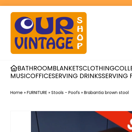
BATHROOM
BLANKETS
CLOTHING
COLL
MUSIC
OFFICE
SERVING DRINKS
SERVING 
Home
»
FURNITURE
»
Stools - Poofs
»
Brabantia brown stool