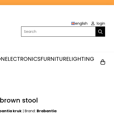
english
login
Search
ON
ELECTRONICS
FURNITURE
LIGHTING
 brown stool
bantia kruk
|
Brand:
Brabantia