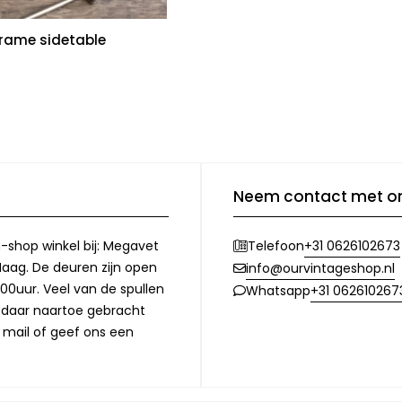
frame sidetable
Neem contact met o
-shop winkel bij: Megavet
+31 0626102673
Telefoon
Haag. De deuren zijn open
info@ourvintageshop.nl
00uur. Veel van de spullen
+31 062610267
Whatsapp
l daar naartoe gebracht
 mail of geef ons een