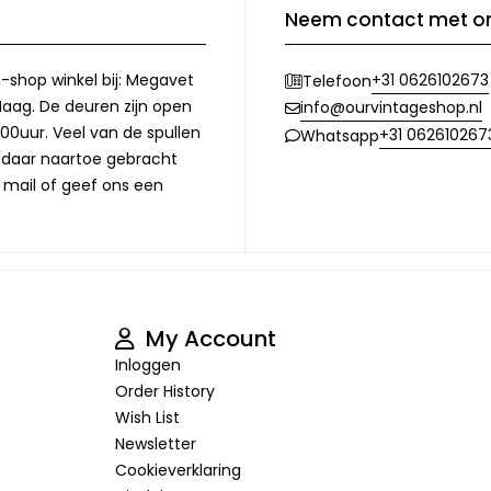
Neem contact met o
-shop winkel bij: Megavet
+31 0626102673
Telefoon
Haag. De deuren zijn open
info@ourvintageshop.nl
00uur. Veel van de spullen
+31 062610267
Whatsapp
l daar naartoe gebracht
 mail of geef ons een
My Account
Inloggen
Order History
Wish List
Newsletter
Cookieverklaring