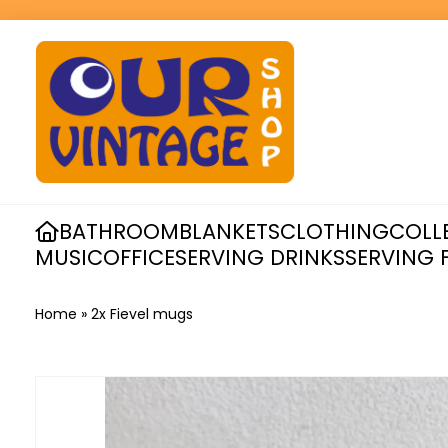
BATHROOM
BLANKETS
CLOTHING
COLL
MUSIC
OFFICE
SERVING DRINKS
SERVING 
Home
»
2x Fievel mugs