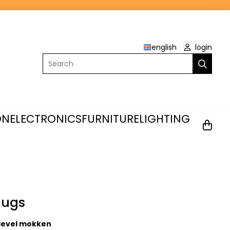
english
login
Search
ON
ELECTRONICS
FURNITURE
LIGHTING
mugs
Fievel mokken