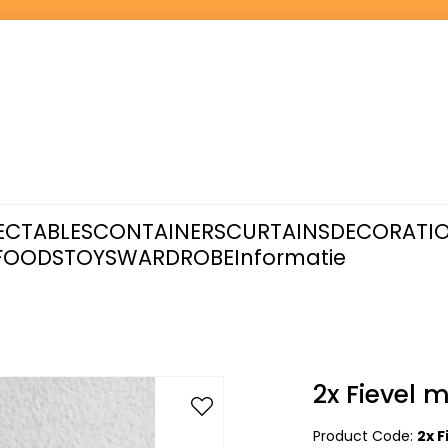
ECTABLES
CONTAINERS
CURTAINS
DECORATI
FOODS
TOYS
WARDROBE
Informatie
2x Fievel 
Product Code:
2x 