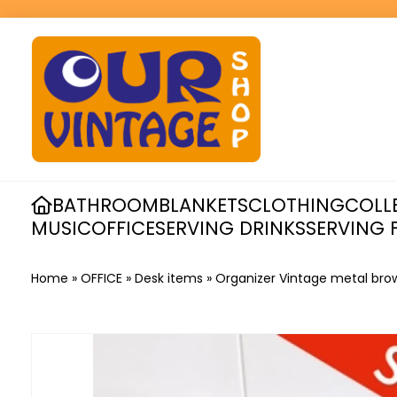
BATHROOM
BLANKETS
CLOTHING
COLL
MUSIC
OFFICE
SERVING DRINKS
SERVING 
Home
»
OFFICE
»
Desk items
»
Organizer Vintage metal bro