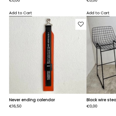
€
0,00
€
0,00
Add to Cart
Add to Cart
Never ending calendar
Black wire stea
€
16,50
€
0,00