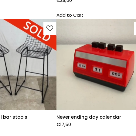
€
28,50
Add to Cart
l bar stools
Never ending day calendar
€
17,50