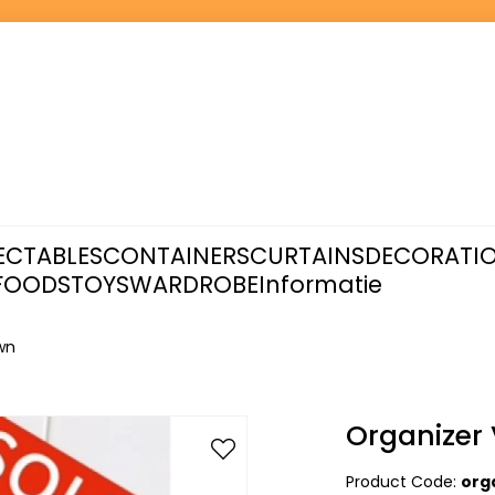
ECTABLES
CONTAINERS
CURTAINS
DECORATI
FOODS
TOYS
WARDROBE
Informatie
wn
Organizer
Product Code:
org