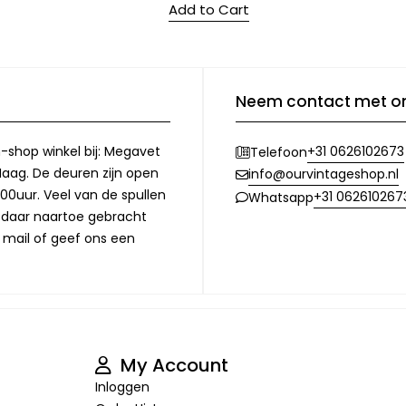
Add to Cart
Neem contact met o
-shop winkel bij: Megavet
+31 0626102673
Telefoon
Haag. De deuren zijn open
info@ourvintageshop.nl
00uur. Veel van de spullen
+31 062610267
Whatsapp
l daar naartoe gebracht
 mail of geef ons een
My Account
Inloggen