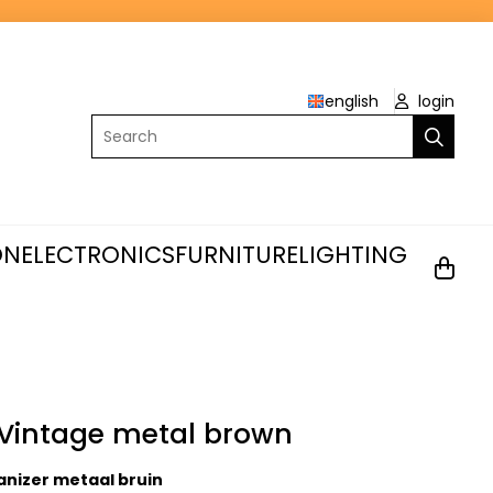
english
login
Search
ON
ELECTRONICS
FURNITURE
LIGHTING
 Vintage metal brown
anizer metaal bruin