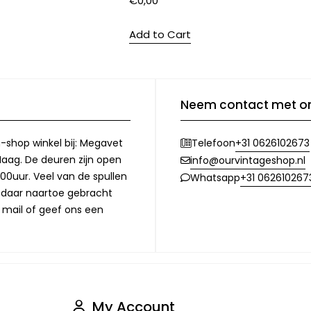
€
0,00
Add to Cart
Neem contact met o
-shop winkel bij: Megavet
+31 0626102673
Telefoon
Haag. De deuren zijn open
info@ourvintageshop.nl
00uur. Veel van de spullen
+31 062610267
Whatsapp
l daar naartoe gebracht
 mail of geef ons een
My Account