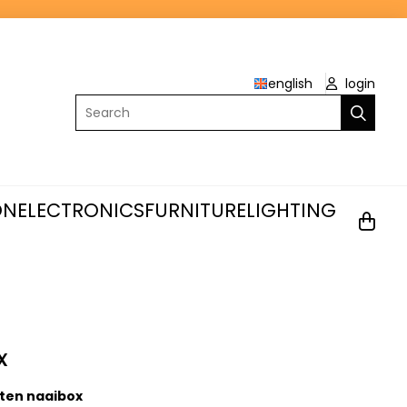
english
login
Search
ON
ELECTRONICS
FURNITURE
LIGHTING
x
ten naaibox