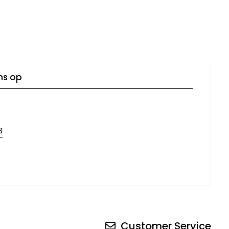
ns op
3
Customer Service