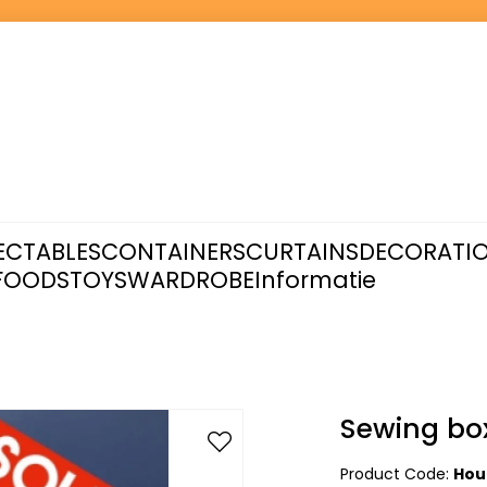
ECTABLES
CONTAINERS
CURTAINS
DECORATI
FOODS
TOYS
WARDROBE
Informatie
Sewing bo
Product Code:
Hou