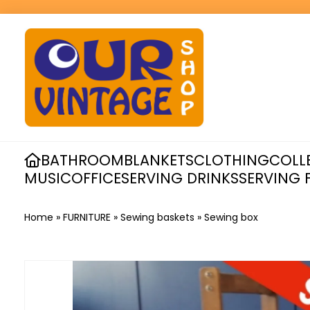
BATHROOM
BLANKETS
CLOTHING
COLL
MUSIC
OFFICE
SERVING DRINKS
SERVING 
Home
»
FURNITURE
»
Sewing baskets
»
Sewing box