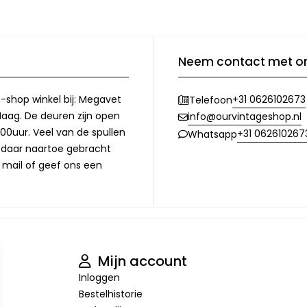
Neem contact met o
-shop winkel bij: Megavet
+31 0626102673
Telefoon
Haag. De deuren zijn open
info@ourvintageshop.nl
00uur. Veel van de spullen
+31 062610267
Whatsapp
l daar naartoe gebracht
 mail of geef ons een
Mijn account
Inloggen
Bestelhistorie