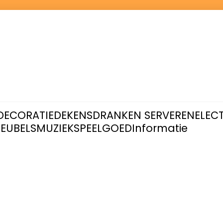
DECORATIE
DEKENS
DRANKEN SERVEREN
ELEC
EUBELS
MUZIEK
SPEELGOED
Informatie