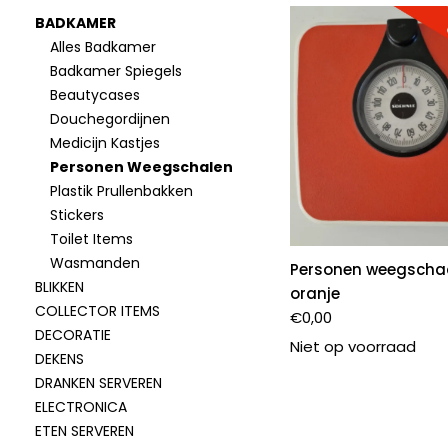
BADKAMER
Alles Badkamer
Badkamer Spiegels
Beautycases
Douchegordijnen
Medicijn Kastjes
Personen Weegschalen
Plastik Prullenbakken
Stickers
Toilet Items
Wasmanden
Personen weegschaa
BLIKKEN
oranje
COLLECTOR ITEMS
€
0,00
DECORATIE
Niet op voorraad
DEKENS
DRANKEN SERVEREN
ELECTRONICA
ETEN SERVEREN