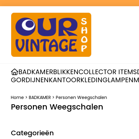
BADKAMER
BLIKKEN
COLLECTOR ITEMS
GORDIJNEN
KANTOOR
KLEDING
LAMPEN
M
Home
>
BADKAMER
>
Personen Weegschalen
Personen Weegschalen
Categorieën