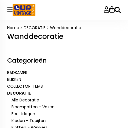
Zoeke
Home
>
DECORATIE
>
Wanddecoratie
Wanddecoratie
Categorieën
BADKAMER
BLIKKEN
COLLECTOR ITEMS
DECORATIE
Alle Decoratie
Bloempotten - Vazen
Feestdagen
Kleden - Tapijten
Klokken - Wekkers