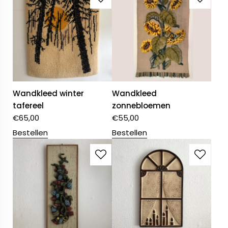
Wandkleed winter
Wandkleed
tafereel
zonnebloemen
€
65,00
€
55,00
Bestellen
Bestellen