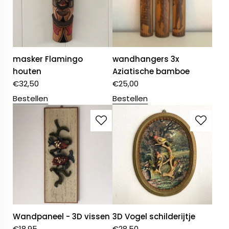
masker Flamingo
wandhangers 3x
houten
Aziatische bamboe
€
32,50
€
25,00
Bestellen
Bestellen
Wandpaneel - 3D vissen
3D Vogel schilderijtje
€
18,95
€
28,50