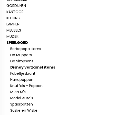
GORDIJNEN
KANTOOR
KLEDING
LAMPEN
MEUBELS
MUZIEK
SPEELGOED
Barbapapa items
De Muppets
De Simpsons
Disney verzamel items
Fabeltjeskrant
Handpoppen
Knuffels - Poppen
M en M's
Model Auto's
Spaarpotten
Suske en Wiske