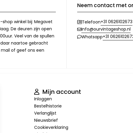
Neem contact met o
-shop winkel bij: Megavet
+31 0626102673
Telefoon
Haag. De deuren zijn open
info@ourvintageshop.nl
00uur. Veel van de spullen
+31 062610267
Whatsapp
l daar naartoe gebracht
 mail of geef ons een
Mijn account
Inloggen
Bestelhistorie
Verlanglijst
Nieuwsbrief
Cookieverklaring