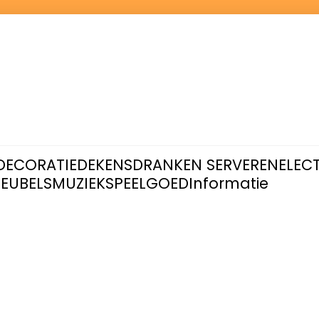
DECORATIE
DEKENS
DRANKEN SERVEREN
ELEC
EUBELS
MUZIEK
SPEELGOED
Informatie