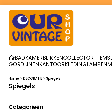
BADKAMER
BLIKKEN
COLLECTOR ITEMS
GORDIJNEN
KANTOOR
KLEDING
LAMPEN
M
Home
>
DECORATIE
>
Spiegels
Spiegels
Categorieën