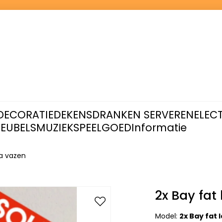
DECORATIE
DEKENS
DRANKEN SERVEREN
ELEC
EUBELS
MUZIEK
SPEELGOED
Informatie
va vazen
2x Bay fat
Model:
2x Bay fat 