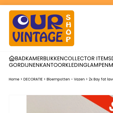
BADKAMER
BLIKKEN
COLLECTOR ITEMS
GORDIJNEN
KANTOOR
KLEDING
LAMPEN
M
Home
>
DECORATIE
>
Bloempotten - Vazen
>
2x Bay fat la