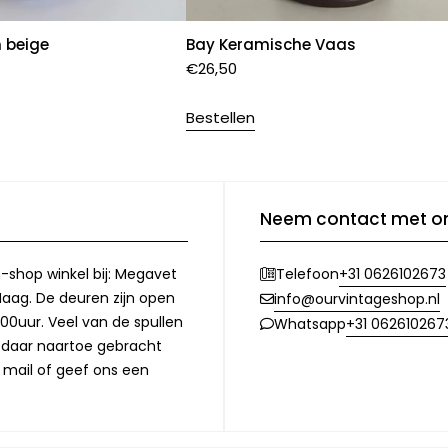
n beige
Bay Keramische Vaas
€
26,50
Bestellen
Neem contact met o
-shop winkel bij: Megavet
+31 0626102673
Telefoon
Haag. De deuren zijn open
info@ourvintageshop.nl
00uur. Veel van de spullen
+31 062610267
Whatsapp
l daar naartoe gebracht
 mail of geef ons een