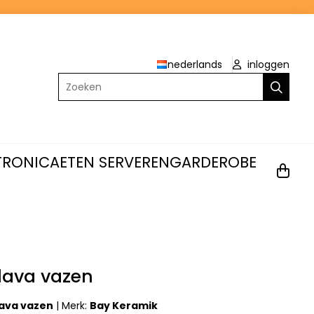
nederlands
inloggen
Zoeken
TRONICA
ETEN SERVEREN
GARDEROBE
 lava vazen
lava vazen
|
Merk:
Bay Keramik