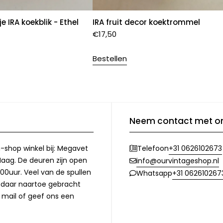
 IRA koekblik - Ethel
IRA fruit decor koektrommel
€
17,50
Bestellen
Neem contact met o
-shop winkel bij: Megavet
+31 0626102673
Telefoon
Haag. De deuren zijn open
info@ourvintageshop.nl
00uur. Veel van de spullen
+31 062610267
Whatsapp
l daar naartoe gebracht
 mail of geef ons een