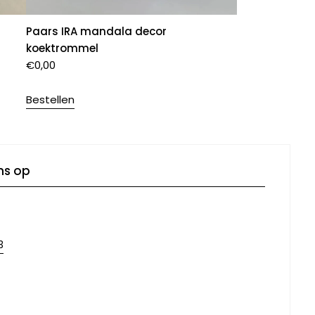
Paars IRA mandala decor
koektrommel
€
0,00
Bestellen
ns op
3