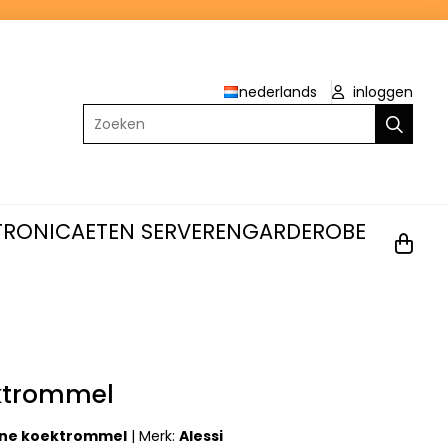
nederlands
inloggen
Zoeken
TRONICA
ETEN SERVEREN
GARDEROBE
ektrommel
ene koektrommel
|
Merk:
Alessi