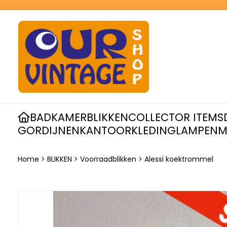
BADKAMER
BLIKKEN
COLLECTOR ITEMS
GORDIJNEN
KANTOOR
KLEDING
LAMPEN
M
Home
>
BLIKKEN
>
Voorraadblikken
>
Alessi koektrommel