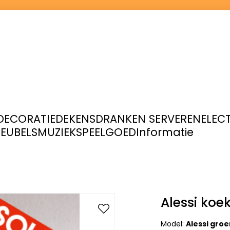
DECORATIE
DEKENS
DRANKEN SERVEREN
ELEC
EUBELS
MUZIEK
SPEELGOED
Informatie
Alessi ko
Model:
Alessi gro