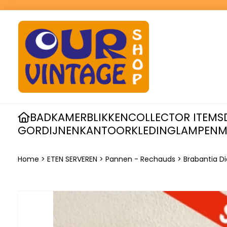
BADKAMER
BLIKKEN
COLLECTOR ITEMS
GORDIJNEN
KANTOOR
KLEDING
LAMPEN
M
Home
>
ETEN SERVEREN
>
Pannen - Rechauds
>
Brabantia Di