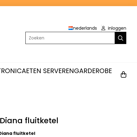
nederlands
inloggen
Zoeken
TRONICA
ETEN SERVEREN
GARDEROBE
Diana fluitketel
iana fluitketel