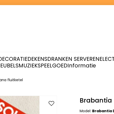
DECORATIE
DEKENS
DRANKEN SERVEREN
ELEC
EUBELS
MUZIEK
SPEELGOED
Informatie
ana fluitketel
Brabantia 
Model:
Brabantia D