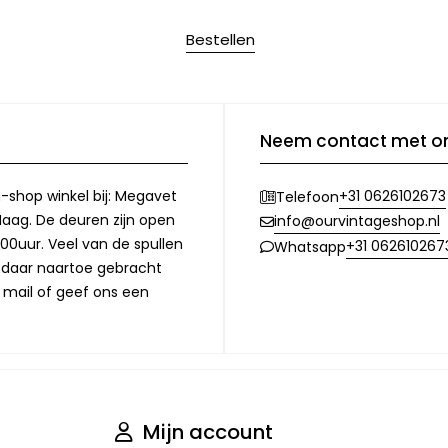
Bestellen
Neem contact met o
-shop winkel bij: Megavet
+31 0626102673
Telefoon
Haag. De deuren zijn open
info@ourvintageshop.nl
00uur. Veel van de spullen
+31 062610267
Whatsapp
l daar naartoe gebracht
 mail of geef ons een
Mijn account