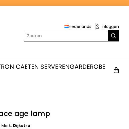
nederlands
inloggen
Zoeken
TRONICA
ETEN SERVEREN
GARDEROBE
pace age lamp
|
Merk:
Dijkstra