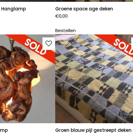
e Hanglamp
Groene space age deken
€
0,00
Bestellen
amp
Groen blauw pijl gestreept deken