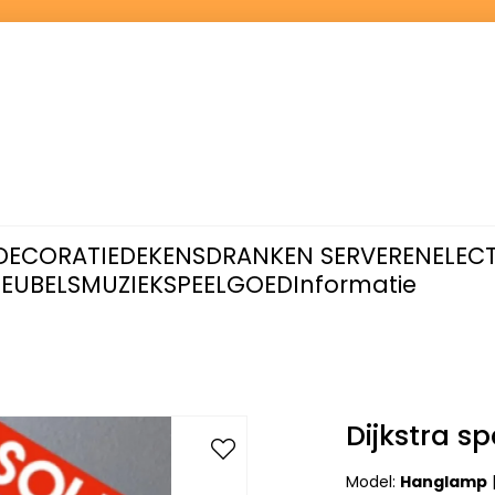
DECORATIE
DEKENS
DRANKEN SERVEREN
ELEC
EUBELS
MUZIEK
SPEELGOED
Informatie
Dijkstra s
Model:
Hanglamp