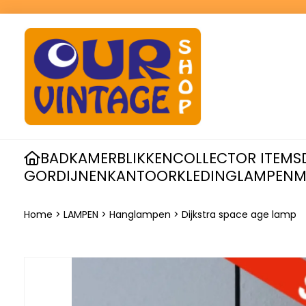
BADKAMER
BLIKKEN
COLLECTOR ITEMS
GORDIJNEN
KANTOOR
KLEDING
LAMPEN
M
Home
>
LAMPEN
>
Hanglampen
>
Dijkstra space age lamp