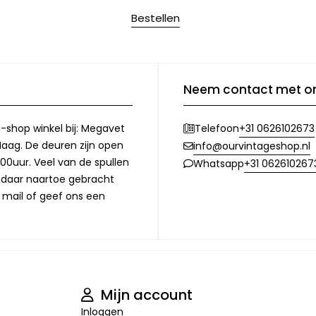
Bestellen
Neem contact met o
-shop winkel bij: Megavet
+31 0626102673
Telefoon
Haag. De deuren zijn open
info@ourvintageshop.nl
00uur. Veel van de spullen
+31 062610267
Whatsapp
l daar naartoe gebracht
 mail of geef ons een
Mijn account
Inloggen