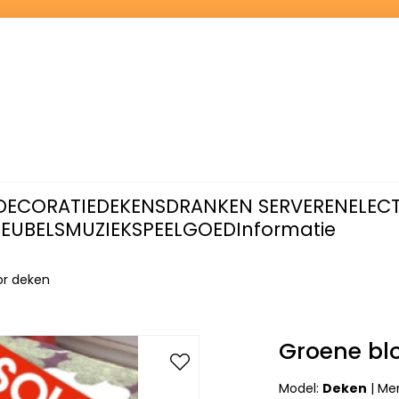
DECORATIE
DEKENS
DRANKEN SERVEREN
ELEC
EUBELS
MUZIEK
SPEELGOED
Informatie
r deken
Groene bl
Model:
Deken
|
Me