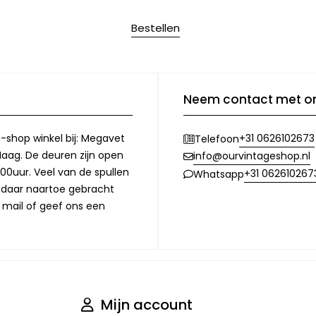
Bestellen
Neem contact met o
-shop winkel bij: Megavet
+31 0626102673
Telefoon
Haag. De deuren zijn open
info@ourvintageshop.nl
00uur. Veel van de spullen
+31 062610267
Whatsapp
l daar naartoe gebracht
 mail of geef ons een
Mijn account