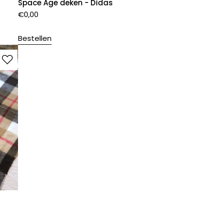
Space Age deken - Didas
€
0,00
Bestellen