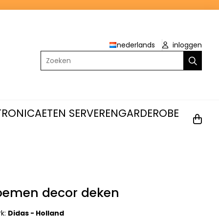
nederlands
inloggen
Zoeken
TRONICA
ETEN SERVEREN
GARDEROBE
oemen decor deken
rk:
Didas - Holland