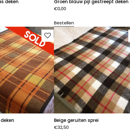
as deken
Groen blauw pijl gestreept deken
€
0,00
Bestellen
s deken
Beige geruiten sprei
€
32,50