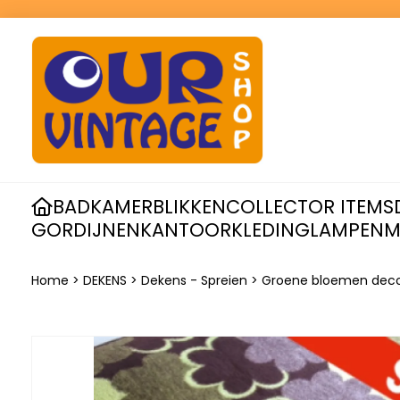
BADKAMER
BLIKKEN
COLLECTOR ITEMS
GORDIJNEN
KANTOOR
KLEDING
LAMPEN
M
Home
>
DEKENS
>
Dekens - Spreien
>
Groene bloemen deco