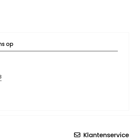
ns op
3
Klantenservice