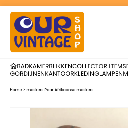
BADKAMER
BLIKKEN
COLLECTOR ITEMS
GORDIJNEN
KANTOOR
KLEDING
LAMPEN
M
Home
>
maskers Paar Afrikaanse maskers