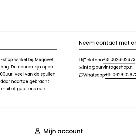
Neem contact met o
-shop winkel bij: Megavet
+31 0626102673
Telefoon
Haag. De deuren zijn open
info@ourvintageshop.nl
00uur. Veel van de spullen
+31 062610267
Whatsapp
l daar naartoe gebracht
 mail of geef ons een
Mijn account