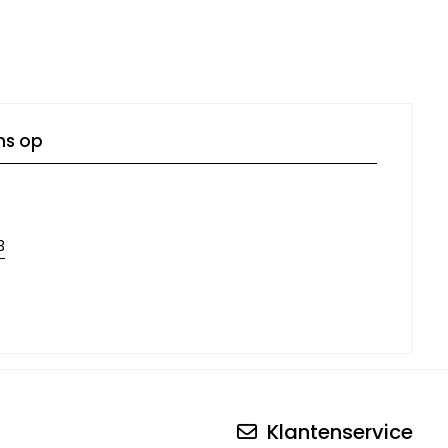
ns op
3
Klantenservice