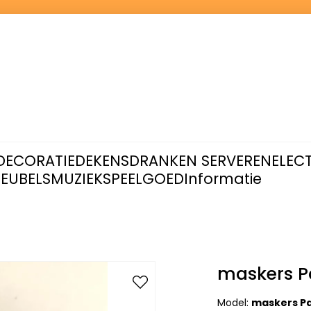
DECORATIE
DEKENS
DRANKEN SERVEREN
ELEC
EUBELS
MUZIEK
SPEELGOED
Informatie
maskers P
Model:
maskers Pa