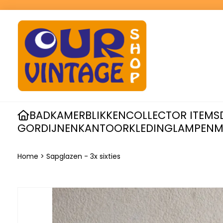
BADKAMER
BLIKKEN
COLLECTOR ITEMS
GORDIJNEN
KANTOOR
KLEDING
LAMPEN
M
Home
>
Sapglazen - 3x sixties