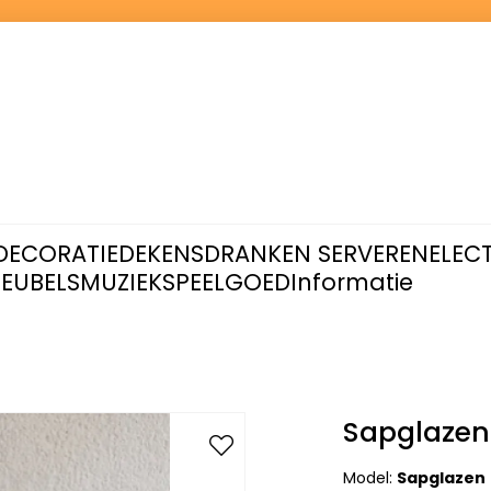
DECORATIE
DEKENS
DRANKEN SERVEREN
ELEC
EUBELS
MUZIEK
SPEELGOED
Informatie
Sapglazen 
Model:
Sapglazen