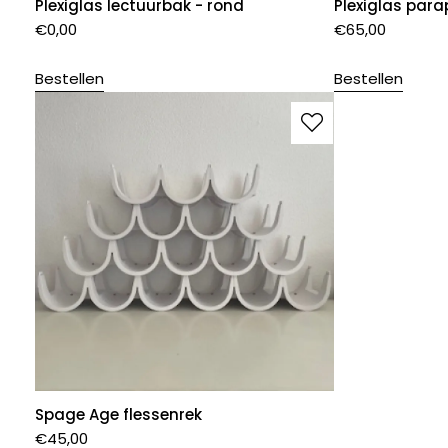
Plexiglas lectuurbak - rond
Plexiglas par
€
0,00
€
65,00
Bestellen
Bestellen
Spage Age flessenrek
€
45,00