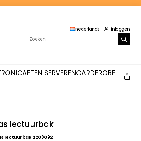
nederlands
inloggen
Zoeken
TRONICA
ETEN SERVEREN
GARDEROBE
las lectuurbak
las lectuurbak 2208092