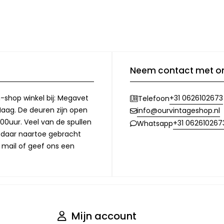
Neem contact met o
-shop winkel bij: Megavet
+31 0626102673
Telefoon
Haag. De deuren zijn open
info@ourvintageshop.nl
00uur. Veel van de spullen
+31 062610267
Whatsapp
l daar naartoe gebracht
 mail of geef ons een
Mijn account