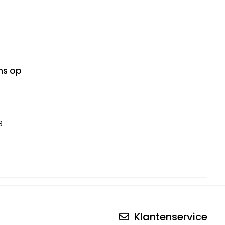
ns op
3
Klantenservice