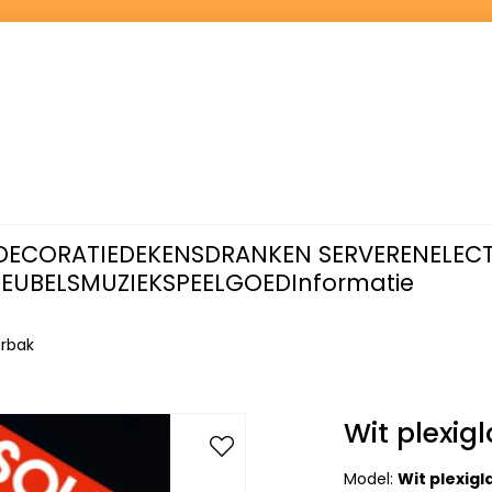
DECORATIE
DEKENS
DRANKEN SERVEREN
ELEC
EUBELS
MUZIEK
SPEELGOED
Informatie
urbak
Wit plexig
Model:
Wit plexig