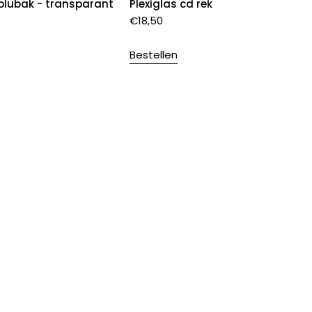
aplubak - transparant
Plexiglas cd rek
€
18,50
Bestellen