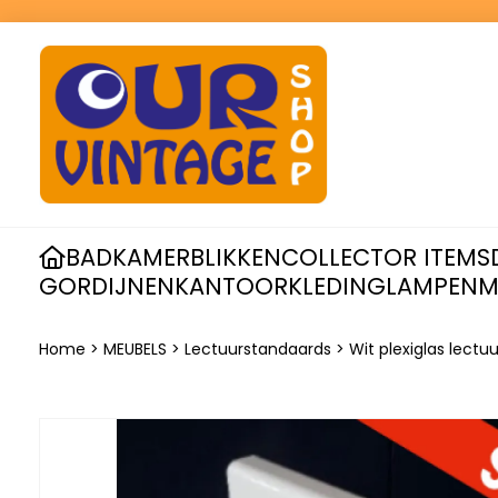
BADKAMER
BLIKKEN
COLLECTOR ITEMS
GORDIJNEN
KANTOOR
KLEDING
LAMPEN
M
Home
>
MEUBELS
>
Lectuurstandaards
>
Wit plexiglas lectu